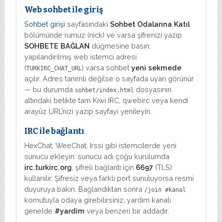
Web sohbet ile giriş
Sohbet girişi
sayfasındaki
Sohbet Odalarına Katıl
bölümünde rumuz (nick) ve varsa şifrenizi yazıp
SOHBETE BAĞLAN
düğmesine basın;
yapılandırılmış web istemci adresi
(
) varsa sohbet
yeni sekmede
TURKIRC_CHAT_URL
açılır. Adres tanımlı değilse o sayfada uyarı görünür
— bu durumda
dosyasının
sohbet/index.html
altındaki betikte tam Kiwi IRC, qwebirc veya kendi
arayüz URL’nizi yazıp sayfayı yenileyin.
IRC ile bağlantı
HexChat, WeeChat, Irssi gibi istemcilerde yeni
sunucu ekleyin: sunucu adı çoğu kurulumda
irc.turkirc.org
, şifreli bağlantı için
6697
(TLS)
kullanılır. Şifresiz veya farklı port sunuluyorsa resmi
duyuruya bakın. Bağlandıktan sonra
/join #kanal
komutuyla odaya girebilirsiniz; yardım kanalı
genelde
#yardim
veya benzeri bir addadır.