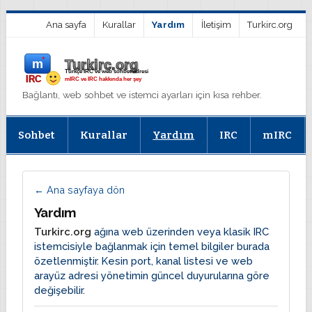
Ana sayfa
Kurallar
Yardım
İletişim
Turkirc.org
Bağlantı, web sohbet ve istemci ayarları için kısa rehber.
Sohbet
Kurallar
Yardım
IRC
mIRC
← Ana sayfaya dön
Yardım
Turkirc.org
ağına web üzerinden veya klasik IRC
istemcisiyle bağlanmak için temel bilgiler burada
özetlenmiştir. Kesin port, kanal listesi ve web
arayüz adresi yönetimin güncel duyurularına göre
değişebilir.