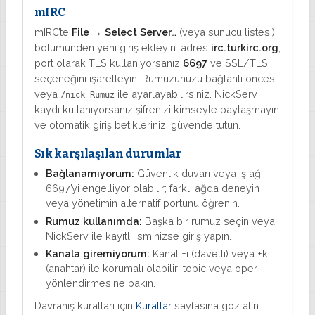
mIRC
mIRC’te
File → Select Server…
(veya sunucu listesi)
bölümünden yeni giriş ekleyin: adres
irc.turkirc.org
,
port olarak TLS kullanıyorsanız
6697
ve SSL/TLS
seçeneğini işaretleyin. Rumuzunuzu bağlantı öncesi
veya
ile ayarlayabilirsiniz. NickServ
/nick Rumuz
kaydı kullanıyorsanız şifrenizi kimseyle paylaşmayın
ve otomatik giriş betiklerinizi güvende tutun.
Sık karşılaşılan durumlar
Bağlanamıyorum:
Güvenlik duvarı veya iş ağı
6697’yi engelliyor olabilir; farklı ağda deneyin
veya yönetimin alternatif portunu öğrenin.
Rumuz kullanımda:
Başka bir rumuz seçin veya
NickServ ile kayıtlı isminizse giriş yapın.
Kanala giremiyorum:
Kanal +i (davetli) veya +k
(anahtar) ile korumalı olabilir; topic veya oper
yönlendirmesine bakın.
Davranış kuralları için
Kurallar
sayfasına göz atın.